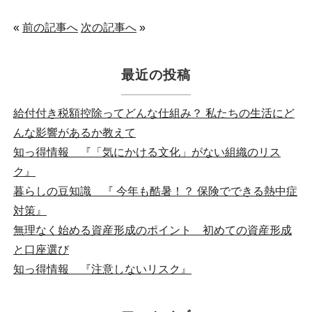
«
前の記事へ
次の記事へ
»
最近の投稿
給付付き税額控除ってどんな仕組み？ 私たちの生活にど
んな影響があるか教えて
知っ得情報 『「気にかける文化」がない組織のリス
ク』
暮らしの豆知識 『 今年も酷暑！？ 保険でできる熱中症
対策』
無理なく始める資産形成のポイント 初めての資産形成
と口座選び
知っ得情報 『注意しないリスク』