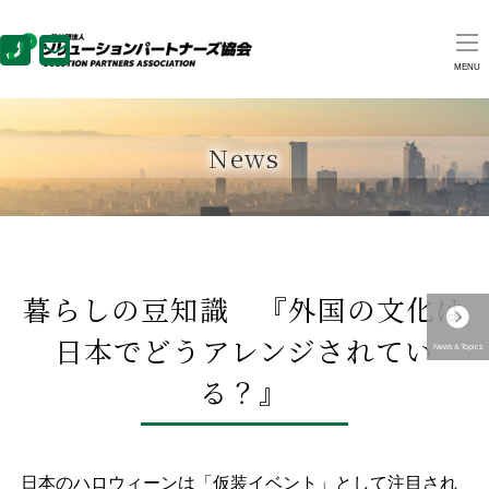
MENU
News
暮らしの豆知識 『外国の文化は
日本でどうアレンジされてい
News＆Topics
る？』
日本のハロウィーンは「仮装イベント」として注目され